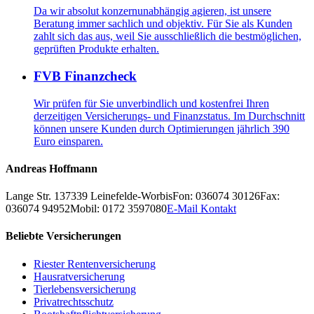
Da wir absolut konzernunabhängig agieren, ist unsere
Beratung immer sachlich und objektiv. Für Sie als Kunden
zahlt sich das aus, weil Sie ausschließlich die bestmöglichen,
geprüften Produkte erhalten.
FVB Finanzcheck
Wir prüfen für Sie unverbindlich und kostenfrei Ihren
derzeitigen Versicherungs- und Finanzstatus. Im Durchschnitt
können unsere Kunden durch Optimierungen jährlich 390
Euro einsparen.
Andreas Hoffmann
Lange Str. 1
37339
Leinefelde-Worbis
Fon: 036074 30126
Fax:
036074 94952
Mobil: 0172 3597080
E-Mail Kontakt
Beliebte Versicherungen
Riester Rentenversicherung
Hausratversicherung
Tierlebensversicherung
Privatrechtsschutz