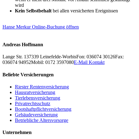
wird
Kein Selbstbehalt
bei allen versicherten Ereignissen
Hanse Merkur Online-Buchung öffnen
Andreas Hoffmann
Lange Str. 1
37339
Leinefelde-Worbis
Fon: 036074 30126
Fax:
036074 94952
Mobil: 0172 3597080
E-Mail Kontakt
Beliebte Versicherungen
Riester Rentenversicherung
Hausratversicherung
Tierlebensversicherung
Privatrechtsschutz
Bootshaftpflichtversicherung
Gebäudeversicherung
Betriebliche Altersvorsorge
Unternehmen